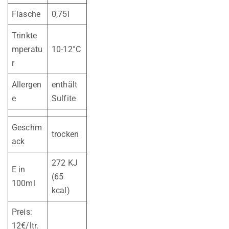
Flasche
0,75l
Trinkte
mperatu
10-12°C
r
Allergen
enthält
e
Sulfite
Geschm
trocken
ack
272 KJ
E in
(65
100ml
kcal)
Preis:
12€/ltr.