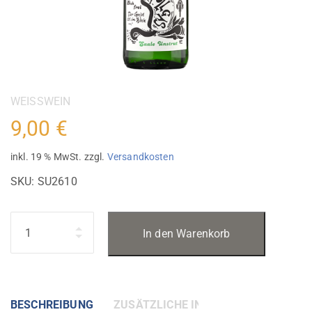
Category:
WEISSWEIN
9,00
€
inkl. 19 % MwSt.
zzgl.
Versandkosten
SKU:
SU2610
Quantity
In den Warenkorb
BESCHREIBUNG
ZUSÄTZLICHE INFORMATIONEN